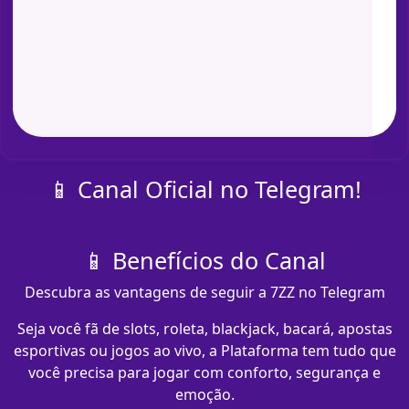
📱 Canal Oficial no Telegram!
📱 Benefícios do Canal
Descubra as vantagens de seguir a 7ZZ no Telegram
Seja você fã de slots, roleta, blackjack, bacará, apostas
esportivas ou jogos ao vivo, a Plataforma tem tudo que
você precisa para jogar com conforto, segurança e
emoção.