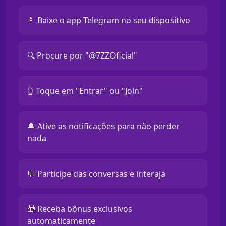
📱 Baixe o app Telegram no seu dispositivo
🔍 Procure por "@7ZZOficial"
👆 Toque em "Entrar" ou "Join"
🔔 Ative as notificações para não perder
nada
💬 Participe das conversas e interaja
🎁 Receba bônus exclusivos
automaticamente