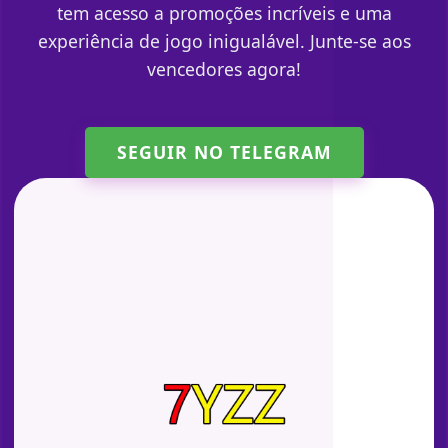
tem acesso a promoções incríveis e uma
experiência de jogo inigualável. Junte-se aos
vencedores agora!
SEGUIR NO TELEGRAM