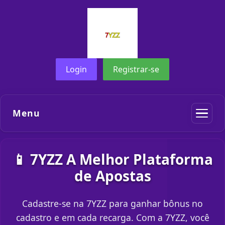
Login
Registrar-se
Menu
📱 7YZZ A Melhor Plataforma
de Apostas
Cadastre-se na 7YZZ para ganhar bônus no
cadastro e em cada recarga. Com a 7YZZ, você