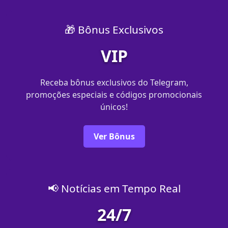
🎁 Bônus Exclusivos
VIP
Receba bônus exclusivos do Telegram,
promoções especiais e códigos promocionais
únicos!
Ver Bônus
📢 Notícias em Tempo Real
24/7