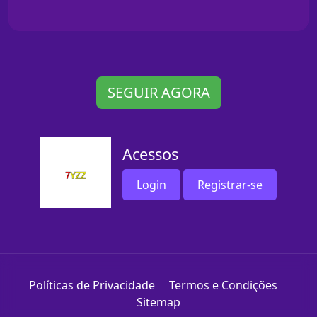
SEGUIR AGORA
Acessos
Login
Registrar-se
Políticas de Privacidade
Termos e Condições
Sitemap