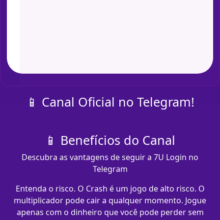
📱 Canal Oficial no Telegram!
📱 Benefícios do Canal
Descubra as vantagens de seguir a 7U Login no
Telegram
Entenda o risco. O Crash é um jogo de alto risco. O
multiplicador pode cair a qualquer momento. Jogue
apenas com o dinheiro que você pode perder sem