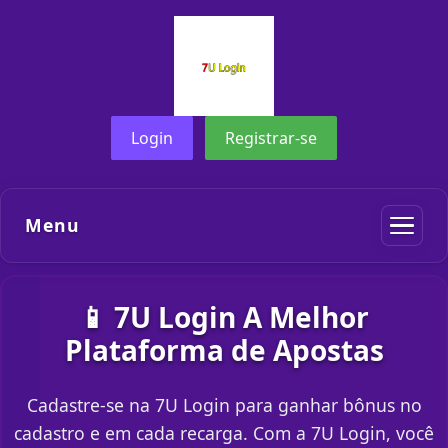
Login
Registrar-se
Menu
📱 7U Login A Melhor
Plataforma de Apostas
Cadastre-se na 7U Login para ganhar bônus no
cadastro e em cada recarga. Com a 7U Login, você