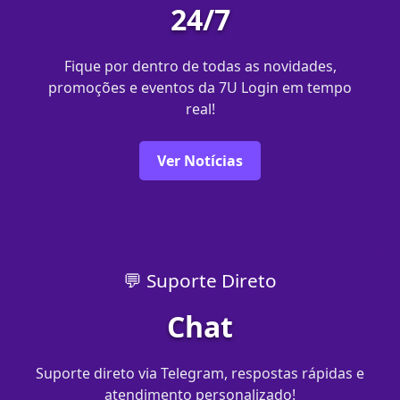
24/7
Fique por dentro de todas as novidades,
promoções e eventos da 7U Login em tempo
real!
Ver Notícias
💬 Suporte Direto
Chat
Suporte direto via Telegram, respostas rápidas e
atendimento personalizado!