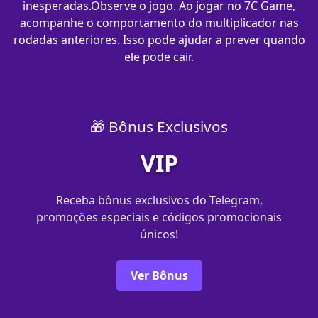
inesperadas.Observe o jogo. Ao jogar no 7C Game,
acompanhe o comportamento do multiplicador nas
rodadas anteriores. Isso pode ajudar a prever quando
ele pode cair.
🎁 Bônus Exclusivos
VIP
Receba bônus exclusivos do Telegram,
promoções especiais e códigos promocionais
únicos!
Ver Bônus