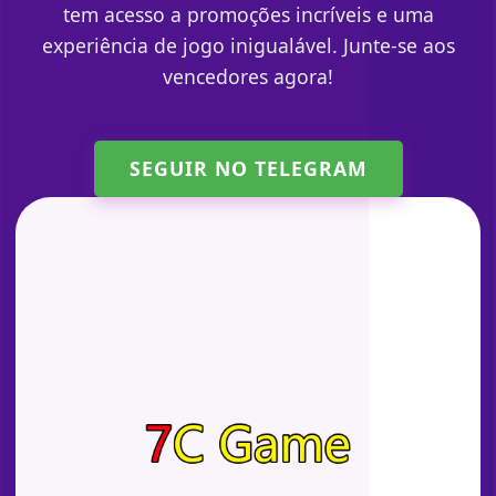
tem acesso a promoções incríveis e uma
experiência de jogo inigualável. Junte-se aos
vencedores agora!
SEGUIR NO TELEGRAM