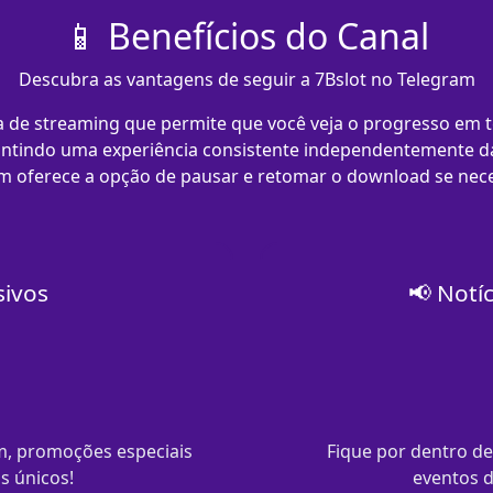
📱 Benefícios do Canal
Descubra as vantagens de seguir a 7Bslot no Telegram
ia de streaming que permite que você veja o progresso em 
antindo uma experiência consistente independentemente da
 oferece a opção de pausar e retomar o download se nece
sivos
📢 Notí
m, promoções especiais
Fique por dentro d
s únicos!
eventos d