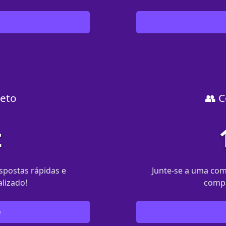
reto
👥 
t
espostas rápidas e
Junte-se a uma com
lizado!
compa
e