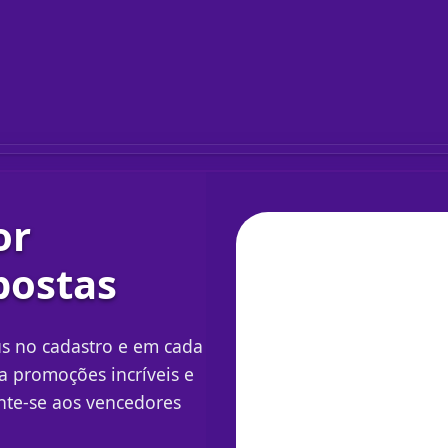
or
postas
us no cadastro e em cada
a promoções incríveis e
unte-se aos vencedores