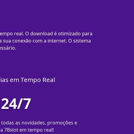
tempo real. O download é otimizado para
 sua conexão com a internet. O sistema
ssário.
cias em Tempo Real
24/7
e todas as novidades, promoções e
a 7Bslot em tempo real!