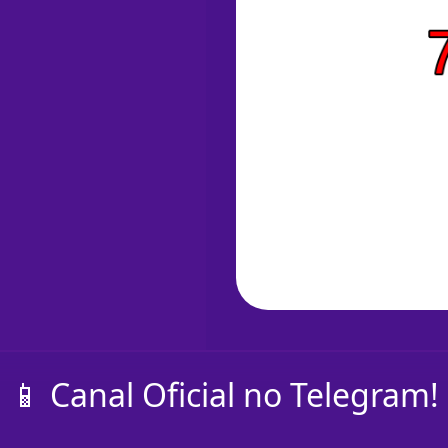
📱 Canal Oficial no Telegram!