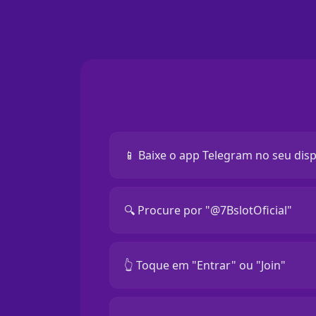
📱 Baixe o app Telegram no seu disp
🔍 Procure por "@7BslotOficial"
👆 Toque em "Entrar" ou "Join"