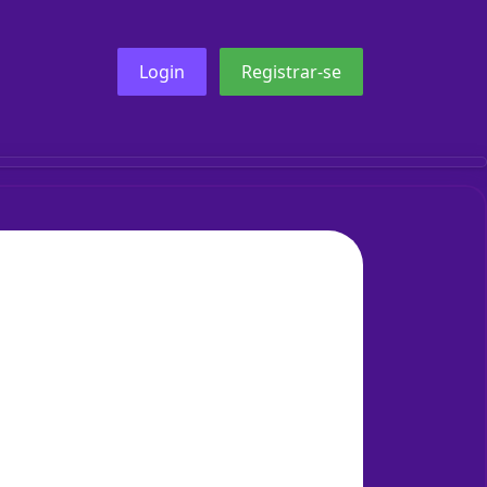
Login
Registrar-se