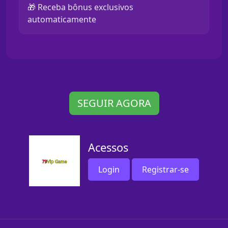
🎁 Receba bônus exclusivos
automaticamente
SEGUIR AGORA
Acessos
Login
Registrar-se