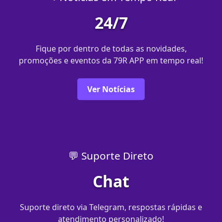
24/7
Fique por dentro de todas as novidades,
promoções e eventos da 79R APP em tempo real!
Ver Notícias
💬 Suporte Direto
Chat
Suporte direto via Telegram, respostas rápidas e
atendimento personalizado!