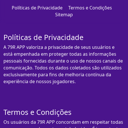
Políticas de Privacidade
Termos e Condições
Sitemap
Políticas de Privacidade
A 79R APP valoriza a privacidade de seus usuários e
está empenhada em proteger todas as informações
pessoais fornecidas durante o uso de nossos canais de
comunicação. Todos os dados coletados são utilizados
exclusivamente para fins de melhoria contínua da
experiência de nossos jogadores.
Termos e Condições
Os usuários da 79R APP concordam em respeitar todas