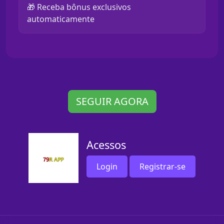
🎁 Receba bônus exclusivos
automaticamente
SEGUIR AGORA
Acessos
Login
Registrar-se