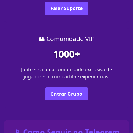
Falar Suporte
👥 Comunidade VIP
1000+
Junte-se a uma comunidade exclusiva de
jogadores e compartilhe experiências!
Entrar Grupo
📱 Como Seguir no Telegram