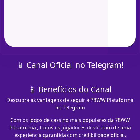
📱 Canal Oficial no Telegram!
📱 Benefícios do Canal
Descubra as vantagens de seguir a 78WW Plataforma
no Telegram
Com os jogos de cassino mais populares da 78WW
Plataforma , todos os jogadores desfrutam de uma
experiência garantida com credibilidade oficial.