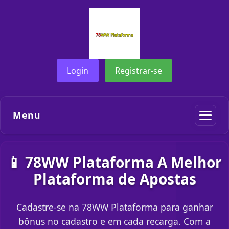
Login
Registrar-se
Menu
📱 78WW Plataforma A Melhor
Plataforma de Apostas
Cadastre-se na 78WW Plataforma para ganhar
bônus no cadastro e em cada recarga. Com a