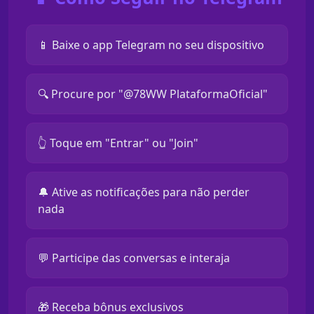
📱 Baixe o app Telegram no seu dispositivo
🔍 Procure por "@78WW PlataformaOficial"
👆 Toque em "Entrar" ou "Join"
🔔 Ative as notificações para não perder
nada
💬 Participe das conversas e interaja
🎁 Receba bônus exclusivos