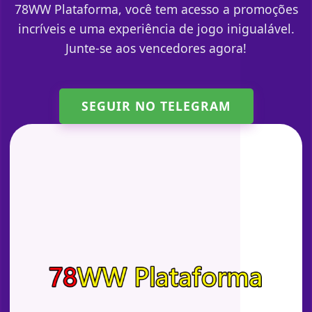
78WW Plataforma, você tem acesso a promoções
incríveis e uma experiência de jogo inigualável.
Junte-se aos vencedores agora!
SEGUIR NO TELEGRAM