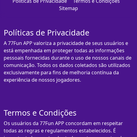
Políticas de Privacidade
Termos e Condições
Sitemap
Políticas de Privacidade
A 77Fun APP valoriza a privacidade de seus usuários e
está empenhada em proteger todas as informações
pessoais fornecidas durante o uso de nossos canais de
comunicação. Todos os dados coletados são utilizados
exclusivamente para fins de melhoria contínua da
experiência de nossos jogadores.
Termos e Condições
Os usuários da 77Fun APP concordam em respeitar
todas as regras e regulamentos estabelecidos. É