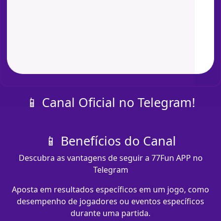
📱 Canal Oficial no Telegram!
📱 Benefícios do Canal
Descubra as vantagens de seguir a 77Fun APP no
Telegram
Aposta em resultados específicos em um jogo, como
desempenho de jogadores ou eventos específicos
durante uma partida.