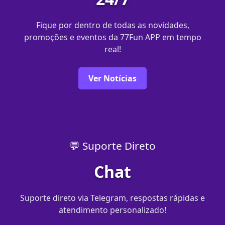
Fique por dentro de todas as novidades,
promoções e eventos da 77Fun APP em tempo
real!
Ver Notícias
💬 Suporte Direto
Chat
Suporte direto via Telegram, respostas rápidas e
atendimento personalizado!