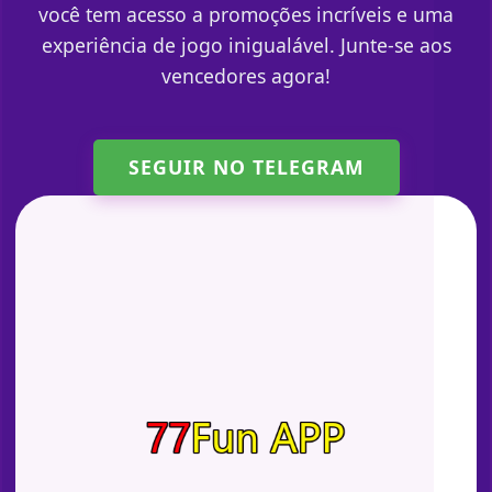
você tem acesso a promoções incríveis e uma
experiência de jogo inigualável. Junte-se aos
vencedores agora!
SEGUIR NO TELEGRAM