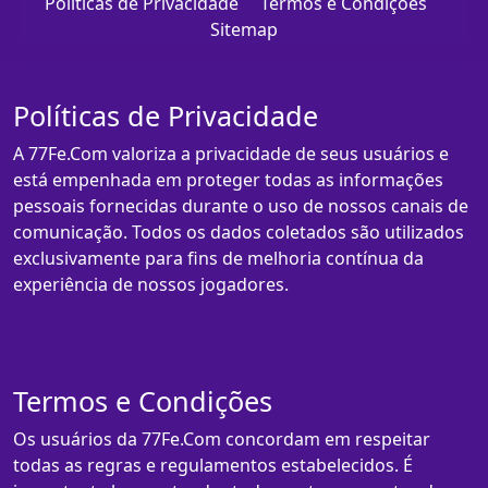
Políticas de Privacidade
Termos e Condições
Sitemap
Políticas de Privacidade
A 77Fe.Com valoriza a privacidade de seus usuários e
está empenhada em proteger todas as informações
pessoais fornecidas durante o uso de nossos canais de
comunicação. Todos os dados coletados são utilizados
exclusivamente para fins de melhoria contínua da
experiência de nossos jogadores.
Termos e Condições
Os usuários da 77Fe.Com concordam em respeitar
todas as regras e regulamentos estabelecidos. É