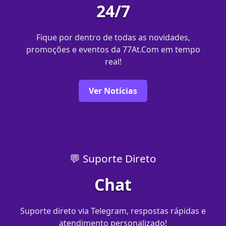
24/7
Fique por dentro de todas as novidades,
promoções e eventos da 77At.Com em tempo
real!
Ver Notícias
💬 Suporte Direto
Chat
Suporte direto via Telegram, respostas rápidas e
atendimento personalizado!