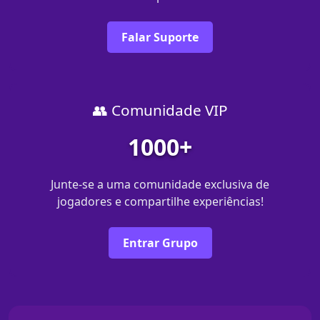
Falar Suporte
👥 Comunidade VIP
1000+
Junte-se a uma comunidade exclusiva de
jogadores e compartilhe experiências!
Entrar Grupo