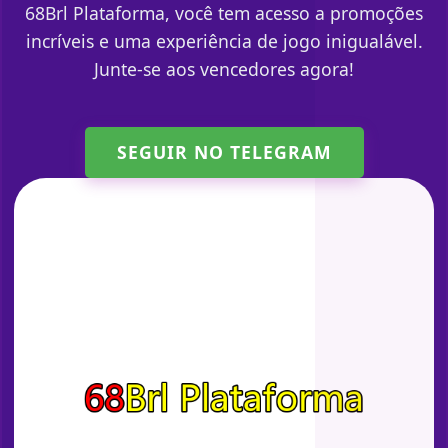
68Brl Plataforma, você tem acesso a promoções
incríveis e uma experiência de jogo inigualável.
Junte-se aos vencedores agora!
SEGUIR NO TELEGRAM