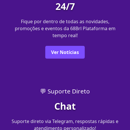
24/7
Fique por dentro de todas as novidades,
promoções e eventos da 68Brl Plataforma em
tempo real!
Ver Notícias
💬 Suporte Direto
Chat
Suporte direto via Telegram, respostas rápidas e
atendimento personalizado!