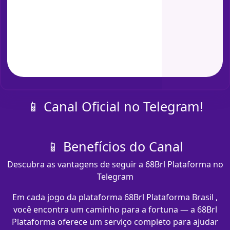
📱 Canal Oficial no Telegram!
📱 Benefícios do Canal
Descubra as vantagens de seguir a 68Brl Plataforma no
Telegram
Em cada jogo da plataforma 68Brl Plataforma Brasil ,
você encontra um caminho para a fortuna — a 68Brl
Plataforma oferece um serviço completo para ajudar