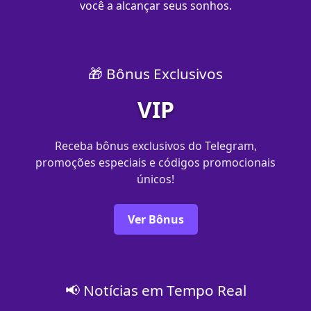
você a alcançar seus sonhos.
🎁 Bônus Exclusivos
VIP
Receba bônus exclusivos do Telegram,
promoções especiais e códigos promocionais
únicos!
Ver Bônus
📢 Notícias em Tempo Real