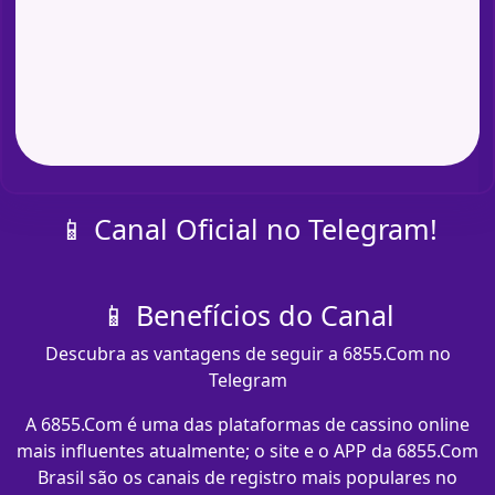
📱 Canal Oficial no Telegram!
📱 Benefícios do Canal
Descubra as vantagens de seguir a 6855.Com no
Telegram
A 6855.Com é uma das plataformas de cassino online
mais influentes atualmente; o site e o APP da 6855.Com
Brasil são os canais de registro mais populares no