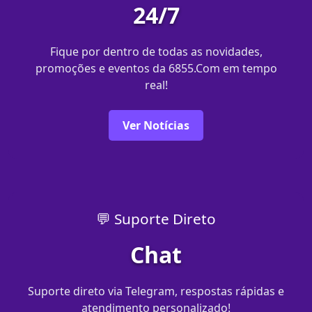
24/7
Fique por dentro de todas as novidades,
promoções e eventos da 6855.Com em tempo
real!
Ver Notícias
💬 Suporte Direto
Chat
Suporte direto via Telegram, respostas rápidas e
atendimento personalizado!