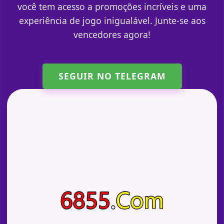
você tem acesso a promoções incríveis e uma
experiência de jogo inigualável. Junte-se aos
vencedores agora!
SEGUIR NO TELEGRAM