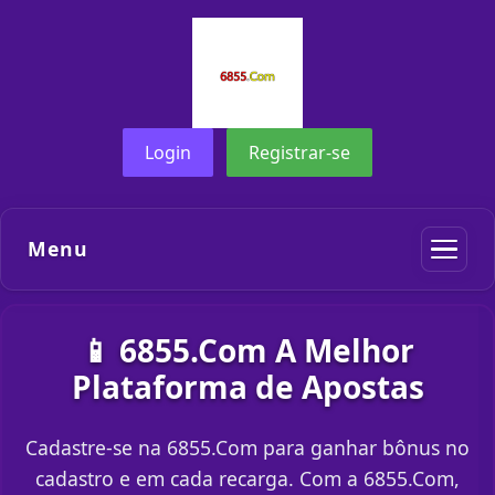
Login
Registrar-se
Menu
📱 6855.Com A Melhor
Plataforma de Apostas
Cadastre-se na 6855.Com para ganhar bônus no
cadastro e em cada recarga. Com a 6855.Com,