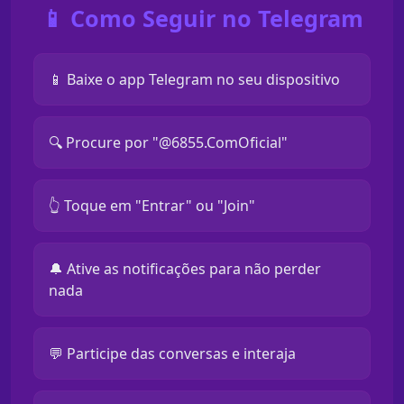
📱 Como Seguir no Telegram
📱 Baixe o app Telegram no seu dispositivo
🔍 Procure por "@6855.ComOficial"
👆 Toque em "Entrar" ou "Join"
🔔 Ative as notificações para não perder
nada
💬 Participe das conversas e interaja