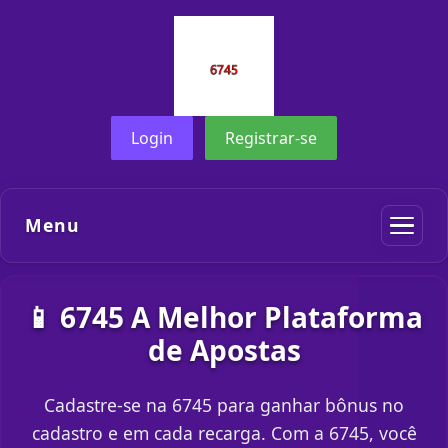
Login
Registrar-se
Menu
📱 6745 A Melhor Plataforma
de Apostas
Cadastre-se na 6745 para ganhar bônus no
cadastro e em cada recarga. Com a 6745, você