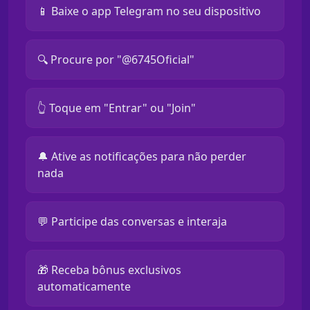
📱 Baixe o app Telegram no seu dispositivo
🔍 Procure por "@6745Oficial"
👆 Toque em "Entrar" ou "Join"
🔔 Ative as notificações para não perder
nada
💬 Participe das conversas e interaja
🎁 Receba bônus exclusivos
automaticamente