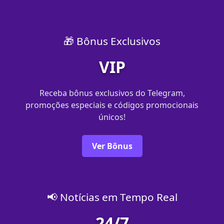
🎁 Bônus Exclusivos
VIP
Receba bônus exclusivos do Telegram,
promoções especiais e códigos promocionais
únicos!
Ver Bônus
📢 Notícias em Tempo Real
24/7