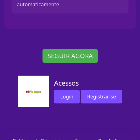
automaticamente
SEGUIR AGORA
Acessos
Login
Registrar-se