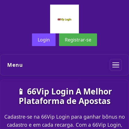
Login
Registrar-se
Menu
📱 66Vip Login A Melhor
Plataforma de Apostas
Cadastre-se na 66Vip Login para ganhar bônus no
cadastro e em cada recarga. Com a 66Vip Login,