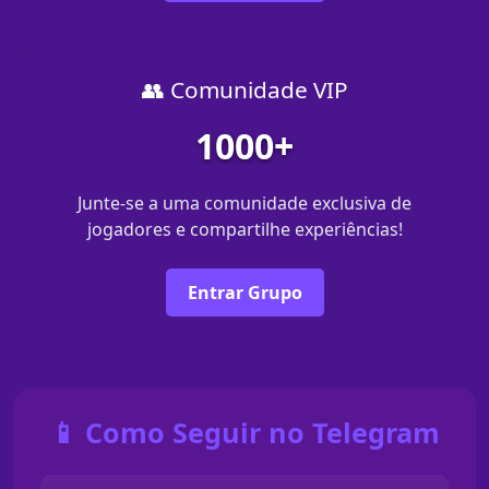
👥 Comunidade VIP
1000+
Junte-se a uma comunidade exclusiva de
jogadores e compartilhe experiências!
Entrar Grupo
📱 Como Seguir no Telegram