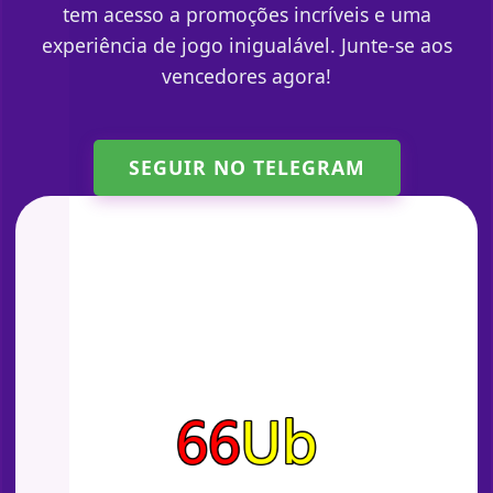
tem acesso a promoções incríveis e uma
experiência de jogo inigualável. Junte-se aos
vencedores agora!
SEGUIR NO TELEGRAM