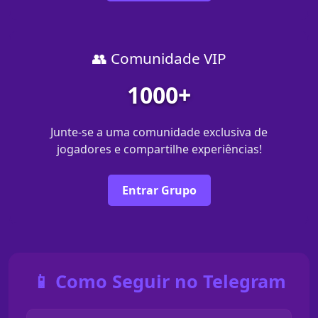
👥 Comunidade VIP
1000+
Junte-se a uma comunidade exclusiva de
jogadores e compartilhe experiências!
Entrar Grupo
📱 Como Seguir no Telegram