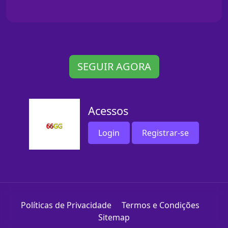
SEGUIR AGORA
Acessos
Login
Registrar-se
Políticas de Privacidade
Termos e Condições
Sitemap