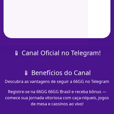
📱 Canal Oficial no Telegram!
📱 Benefícios do Canal
Descubra as vantagens de seguir a 66GG no Telegram
Registre-se na 66GG 66GG Brasil e receba bônus —
comece sua jornada vitoriosa com caça-níqueis, jogos
de mesa e cassinos ao vivo!