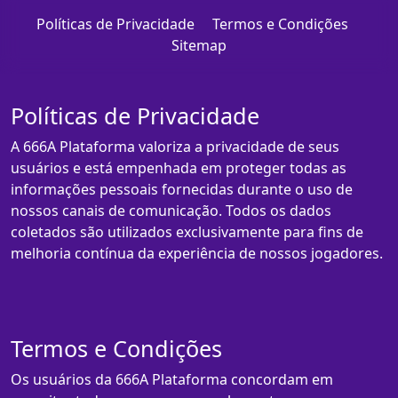
Políticas de Privacidade
Termos e Condições
Sitemap
Políticas de Privacidade
A 666A Plataforma valoriza a privacidade de seus
usuários e está empenhada em proteger todas as
informações pessoais fornecidas durante o uso de
nossos canais de comunicação. Todos os dados
coletados são utilizados exclusivamente para fins de
melhoria contínua da experiência de nossos jogadores.
Termos e Condições
Os usuários da 666A Plataforma concordam em