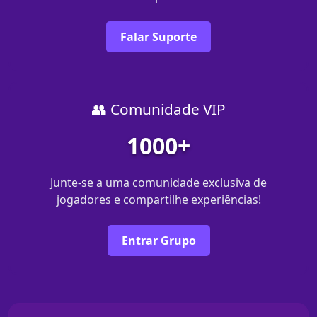
Falar Suporte
👥 Comunidade VIP
1000+
Junte-se a uma comunidade exclusiva de
jogadores e compartilhe experiências!
Entrar Grupo