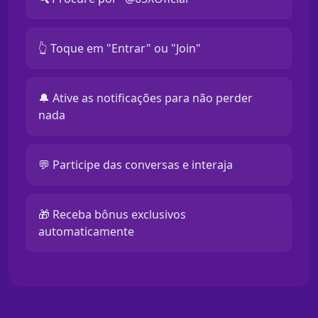
👆 Toque em "Entrar" ou "Join"
🔔 Ative as notificações para não perder
nada
💬 Participe das conversas e interaja
🎁 Receba bônus exclusivos
automaticamente