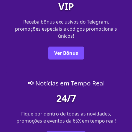
VIP
Receba bônus exclusivos do Telegram,
promoções especiais e códigos promocionais
únicos!
Ver Bônus
📢 Notícias em Tempo Real
24/7
Fique por dentro de todas as novidades,
promoções e eventos da 65X em tempo real!