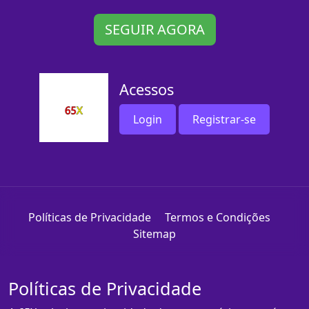
SEGUIR AGORA
Acessos
Login
Registrar-se
Políticas de Privacidade
Termos e Condições
Sitemap
Políticas de Privacidade