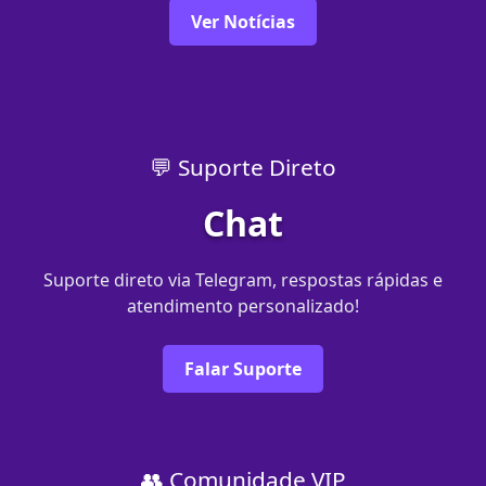
Ver Notícias
💬 Suporte Direto
Chat
Suporte direto via Telegram, respostas rápidas e
atendimento personalizado!
Falar Suporte
👥 Comunidade VIP