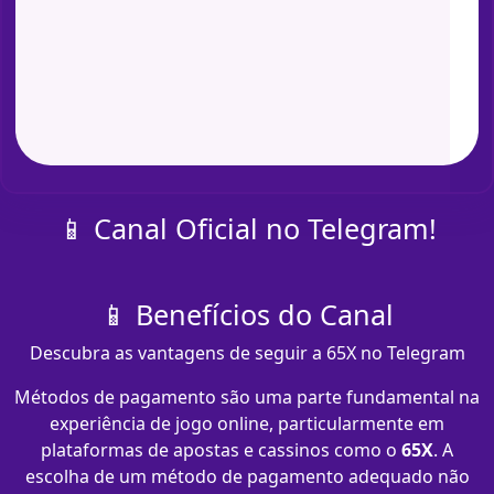
📱 Canal Oficial no Telegram!
📱 Benefícios do Canal
Descubra as vantagens de seguir a 65X no Telegram
Métodos de pagamento são uma parte fundamental na
experiência de jogo online, particularmente em
plataformas de apostas e cassinos como o
65X
. A
escolha de um método de pagamento adequado não