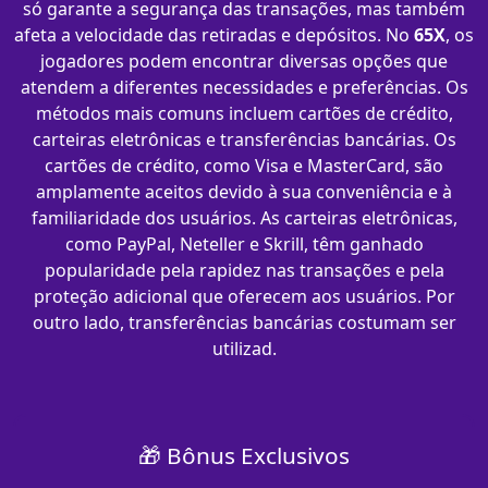
só garante a segurança das transações, mas também
afeta a velocidade das retiradas e depósitos. No
65X
, os
jogadores podem encontrar diversas opções que
atendem a diferentes necessidades e preferências. Os
métodos mais comuns incluem cartões de crédito,
carteiras eletrônicas e transferências bancárias. Os
cartões de crédito, como Visa e MasterCard, são
amplamente aceitos devido à sua conveniência e à
familiaridade dos usuários. As carteiras eletrônicas,
como PayPal, Neteller e Skrill, têm ganhado
popularidade pela rapidez nas transações e pela
proteção adicional que oferecem aos usuários. Por
outro lado, transferências bancárias costumam ser
utilizad.
🎁 Bônus Exclusivos