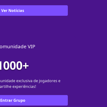
Ver Notícias
Comunidade VIP
1000+
unidade exclusiva de jogadores e
rtilhe experiências!
Entrar Grupo