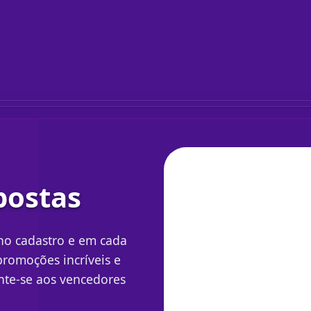
postas
no cadastro e em cada
promoções incríveis e
unte-se aos vencedores