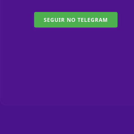
SEGUIR NO TELEGRAM