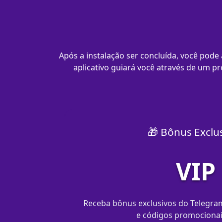
Após a instalação ser concluída, você pode a
aplicativo guiará você através de um pr
🎁 Bônus Exclu
VIP
Receba bônus exclusivos do Telegra
e códigos promocionai