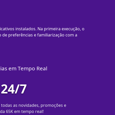
licativos instalados. Na primeira execução, o
o de preferências e familiarização com a
cias em Tempo Real
24/7
e todas as novidades, promoções e
 da 65K em tempo real!