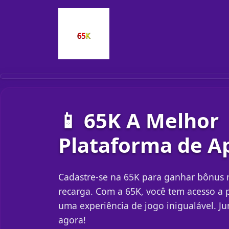
📱 65K A Melhor
Plataforma de A
Cadastre-se na 65K para ganhar bônus 
recarga. Com a 65K, você tem acesso a 
uma experiência de jogo inigualável. J
agora!