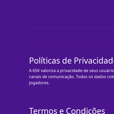
Políticas de Privacida
A 65K valoriza a privacidade de seus usuár
canais de comunicação. Todos os dados cole
jogadores.
Termos e Condições