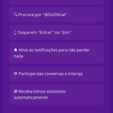
🔍 Procure por "@5UOficial"
👆 Toque em "Entrar" ou "Join"
🔔 Ative as notificações para não perder
nada
💬 Participe das conversas e interaja
🎁 Receba bônus exclusivos
automaticamente