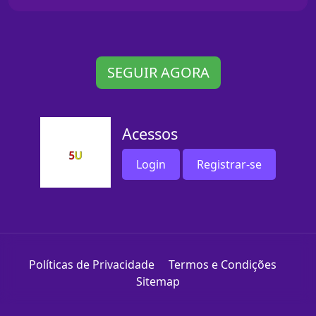
SEGUIR AGORA
Acessos
Login
Registrar-se
Políticas de Privacidade
Termos e Condições
Sitemap