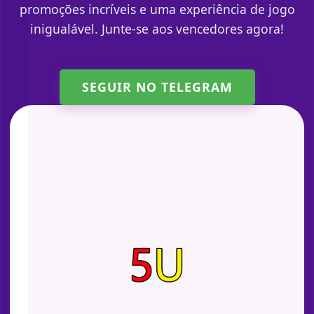
promoções incríveis e uma experiência de jogo
inigualável. Junte-se aos vencedores agora!
SEGUIR NO TELEGRAM