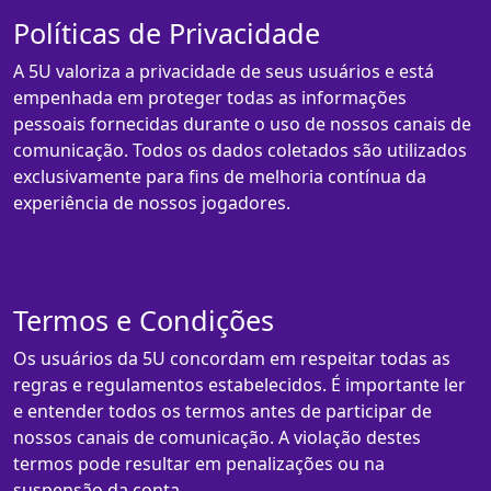
Políticas de Privacidade
A 5U valoriza a privacidade de seus usuários e está
empenhada em proteger todas as informações
pessoais fornecidas durante o uso de nossos canais de
comunicação. Todos os dados coletados são utilizados
exclusivamente para fins de melhoria contínua da
experiência de nossos jogadores.
Termos e Condições
Os usuários da 5U concordam em respeitar todas as
regras e regulamentos estabelecidos. É importante ler
e entender todos os termos antes de participar de
nossos canais de comunicação. A violação destes
termos pode resultar em penalizações ou na
suspensão da conta.