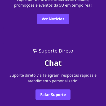
promoções e eventos da 5U em tempo real!
Ver Notícias
💬 Suporte Direto
Chat
Suporte direto via Telegram, respostas rápidas e
atendimento personalizado!
Falar Suporte