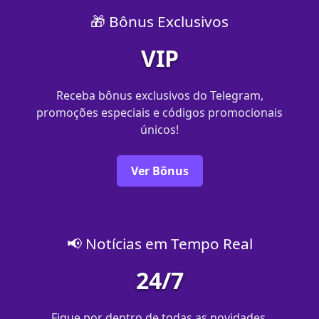
🎁 Bônus Exclusivos
VIP
Receba bônus exclusivos do Telegram,
promoções especiais e códigos promocionais
únicos!
Ver Bônus
📢 Notícias em Tempo Real
24/7
Fique por dentro de todas as novidades,