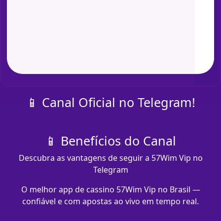
📱 Canal Oficial no Telegram!
📱 Benefícios do Canal
Descubra as vantagens de seguir a 57Wim Vip no
Telegram
O melhor app de cassino 57Wim Vip no Brasil —
confiável e com apostas ao vivo em tempo real.