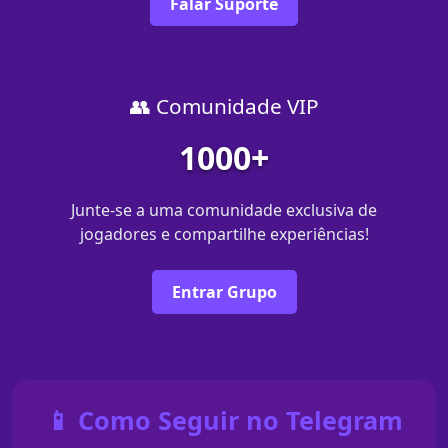
Falar Suporte
👥 Comunidade VIP
1000+
Junte-se a uma comunidade exclusiva de
jogadores e compartilhe experiências!
Entrar Grupo
📱 Como Seguir no Telegram