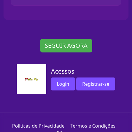
SEGUIR AGORA
Acessos
Login
Registrar-se
Políticas de Privacidade
Termos e Condições