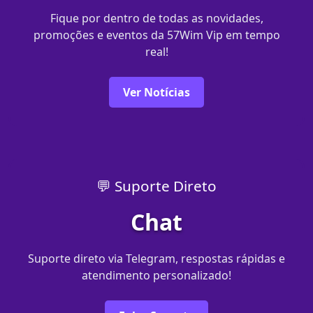
Fique por dentro de todas as novidades,
promoções e eventos da 57Wim Vip em tempo
real!
Ver Notícias
💬 Suporte Direto
Chat
Suporte direto via Telegram, respostas rápidas e
atendimento personalizado!