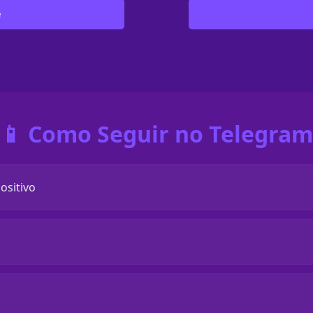
e
📱 Como Seguir no Telegram
ositivo