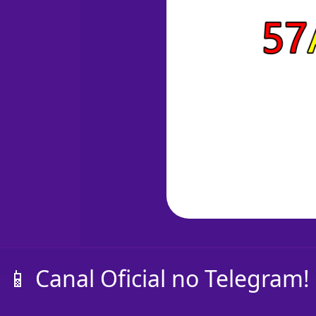
📱 Canal Oficial no Telegram!