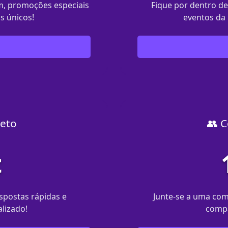
m, promoções especiais
Fique por dentro d
s únicos!
eventos da
reto
👥 
t
espostas rápidas e
Junte-se a uma com
lizado!
compa