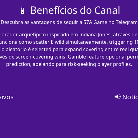
📱 Benefícios do Canal
Descubra as vantagens de seguir a 57A Game no Telegram
xplorador arquetípico inspirado em Indiana Jones, através 
 funciona como scatter E wild simultaneamente, triggering
o aleatório é selected para expand covering entire reel 
és de screen-covering wins. Gamble feature opcional permi
prediction, apelando para risk-seeking player profiles.
sivos
📢 Notí