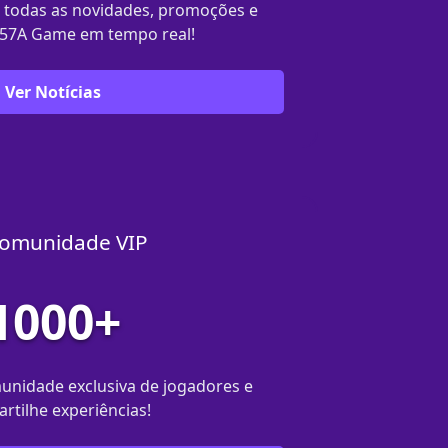
e todas as novidades, promoções e
 57A Game em tempo real!
Ver Notícias
Comunidade VIP
1000+
unidade exclusiva de jogadores e
rtilhe experiências!