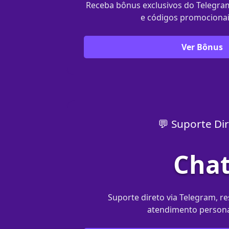
Receba bônus exclusivos do Telegra
e códigos promocionai
Ver Bônus
💬 Suporte Di
Cha
Suporte direto via Telegram, r
atendimento persona