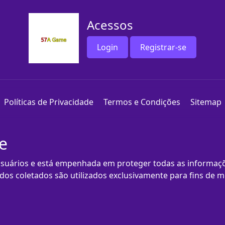
Acessos
Login
Registrar-se
Políticas de Privacidade
Termos e Condições
Sitemap
de
 usuários e está empenhada em proteger todas as informaçõ
os coletados são utilizados exclusivamente para fins de m