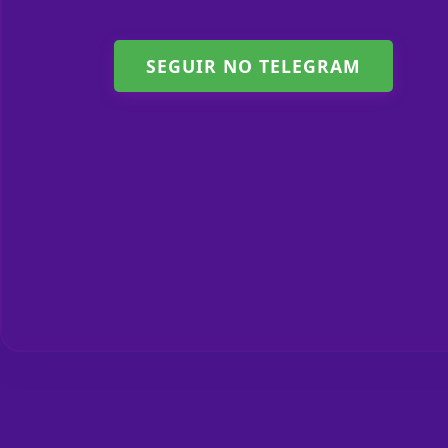
SEGUIR NO TELEGRAM