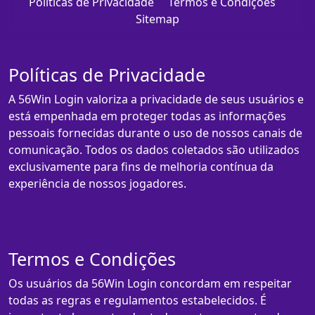
Políticas de Privacidade
Termos e Condições
Sitemap
Políticas de Privacidade
A 56Win Login valoriza a privacidade de seus usuários e
está empenhada em proteger todas as informações
pessoais fornecidas durante o uso de nossos canais de
comunicação. Todos os dados coletados são utilizados
exclusivamente para fins de melhoria contínua da
experiência de nossos jogadores.
Termos e Condições
Os usuários da 56Win Login concordam em respeitar
todas as regras e regulamentos estabelecidos. É