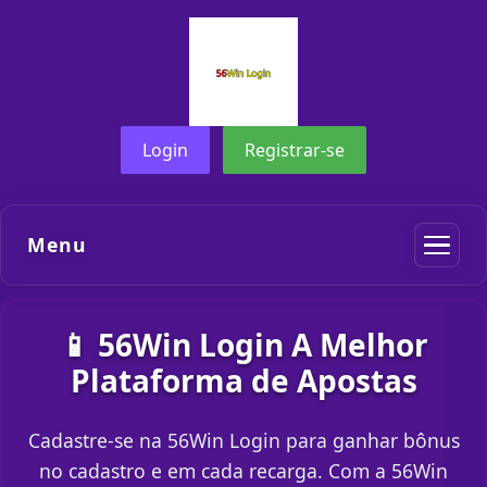
Login
Registrar-se
Menu
📱 56Win Login A Melhor
Plataforma de Apostas
Cadastre-se na 56Win Login para ganhar bônus
no cadastro e em cada recarga. Com a 56Win