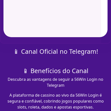
📱 Canal Oficial no Telegram!
📱 Benefícios do Canal
Descubra as vantagens de seguir a 56Win Login no
Telegram
A plataforma de cassino ao vivo da 56Win Login é
segura e confiável, cobrindo jogos populares como
slots, roleta, dados e apostas esportivas.