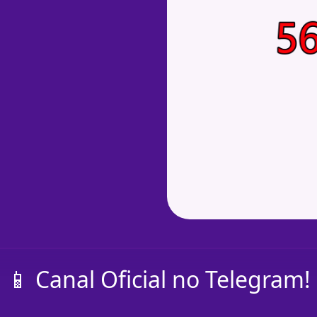
📱 Canal Oficial no Telegram!