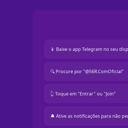
📱 Baixe o app Telegram no seu disp
🔍 Procure por "@56R.ComOficial"
👆 Toque em "Entrar" ou "Join"
🔔 Ative as notificações para não p