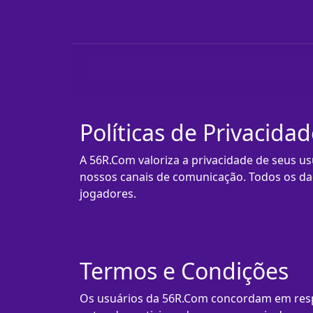
Políticas de Privacida
A 56R.Com valoriza a privacidade de seus u
nossos canais de comunicação. Todos os dad
jogadores.
Termos e Condições
Os usuários da 56R.Com concordam em respe