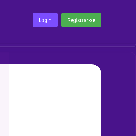
Login
Registrar-se