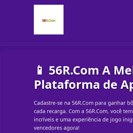
📱 56R.Com A Me
Plataforma de A
Cadastre-se na 56R.Com para ganhar b
cada recarga. Com a 56R.Com, você te
incríveis e uma experiência de jogo inig
vencedores agora!