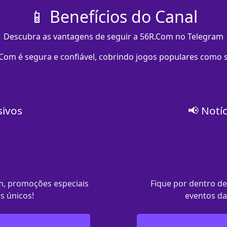
📱 Benefícios do Canal
Descubra as vantagens de seguir a 56R.Com no Telegram
Com é segura e confiável, cobrindo jogos populares como sl
sivos
📢 Notí
m, promoções especiais
Fique por dentro d
s únicos!
eventos da