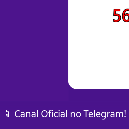
📱 Canal Oficial no Telegram!