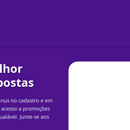
lhor
postas
ônus no cadastro e em
m acesso a promoções
ualável. Junte-se aos