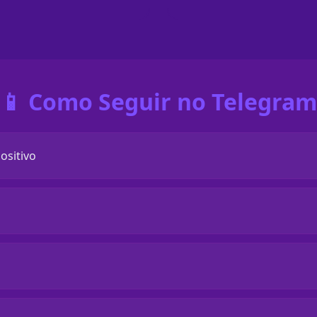
📱 Como Seguir no Telegram
ositivo