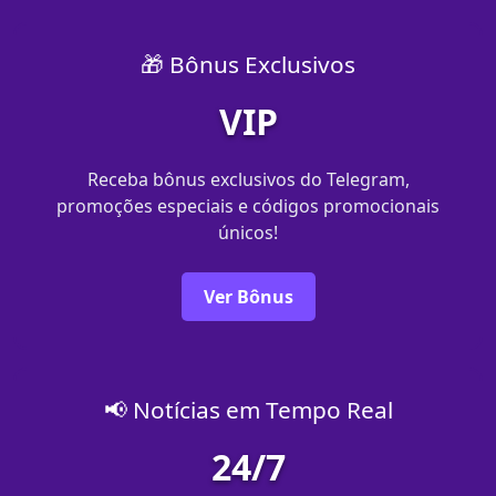
🎁 Bônus Exclusivos
VIP
Receba bônus exclusivos do Telegram,
promoções especiais e códigos promocionais
únicos!
Ver Bônus
📢 Notícias em Tempo Real
24/7