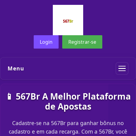
Login
Registrar-se
Menu
📱 567Br A Melhor Plataforma
de Apostas
Cadastre-se na 567Br para ganhar bônus no
cadastro e em cada recarga. Com a 567Br, você