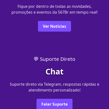
Fique por dentro de todas as novidades,
promoções e eventos da 567Br em tempo real!
Ver Notícias
💬 Suporte Direto
Chat
Suporte direto via Telegram, respostas rápidas e
atendimento personalizado!
Falar Suporte