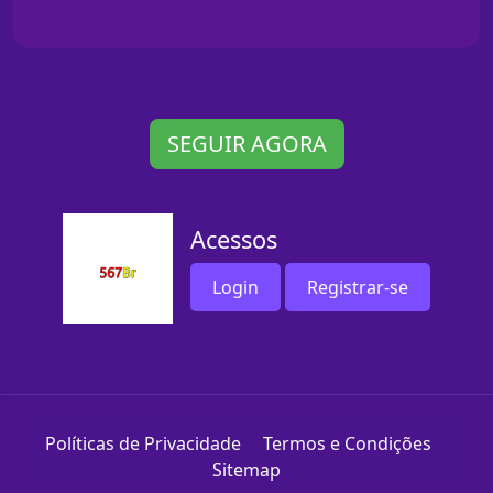
SEGUIR AGORA
Acessos
Login
Registrar-se
Políticas de Privacidade
Termos e Condições
Sitemap