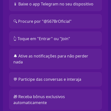
📱 Baixe o app Telegram no seu dispositivo
🔍 Procure por "@567BrOficial"
👆 Toque em "Entrar" ou "Join"
🔔 Ative as notificações para não perder
nada
💬 Participe das conversas e interaja
🎁 Receba bônus exclusivos
automaticamente