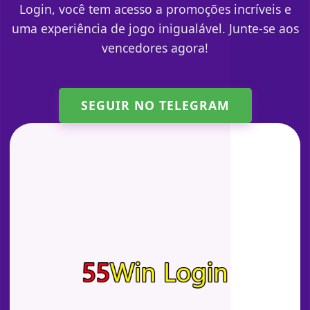
Login, você tem acesso a promoções incríveis e
uma experiência de jogo inigualável. Junte-se aos
vencedores agora!
SEGUIR NO TELEGRAM