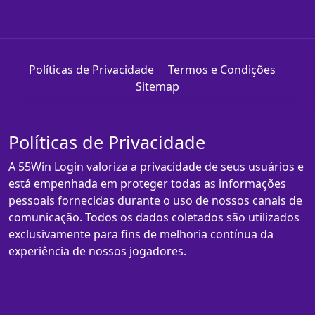
Políticas de Privacidade
Termos e Condições
Sitemap
Políticas de Privacidade
A 55Win Login valoriza a privacidade de seus usuários e
está empenhada em proteger todas as informações
pessoais fornecidas durante o uso de nossos canais de
comunicação. Todos os dados coletados são utilizados
exclusivamente para fins de melhoria contínua da
experiência de nossos jogadores.