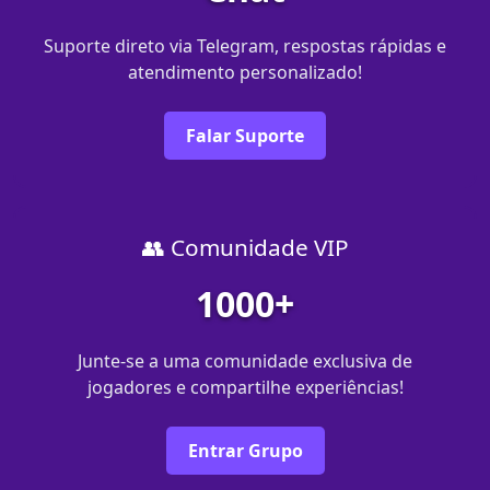
Suporte direto via Telegram, respostas rápidas e
atendimento personalizado!
Falar Suporte
👥 Comunidade VIP
1000+
Junte-se a uma comunidade exclusiva de
jogadores e compartilhe experiências!
Entrar Grupo