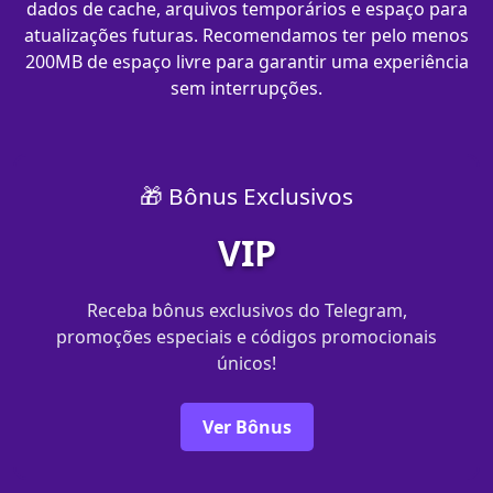
dados de cache, arquivos temporários e espaço para
atualizações futuras. Recomendamos ter pelo menos
200MB de espaço livre para garantir uma experiência
sem interrupções.
🎁 Bônus Exclusivos
VIP
Receba bônus exclusivos do Telegram,
promoções especiais e códigos promocionais
únicos!
Ver Bônus