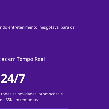
endo entretenimento inesgotável para os
cias em Tempo Real
24/7
e todas as novidades, promoções e
 da 55K em tempo real!