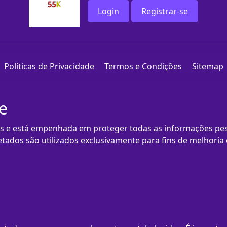
Login
Registrar-se
Políticas de Privacidade
Termos e Condições
Sitemap
de
ios e está empenhada em proteger todas as informações pe
tados são utilizados exclusivamente para fins de melhoria