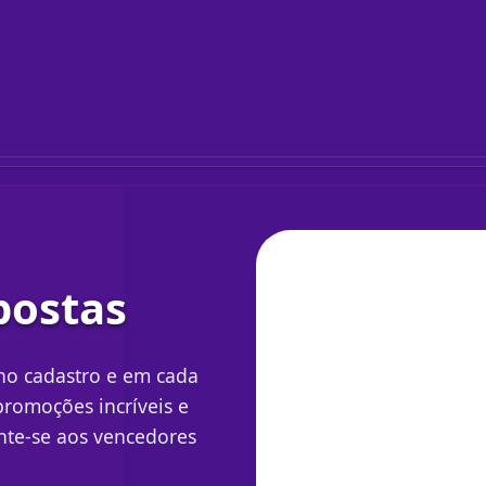
postas
no cadastro e em cada
promoções incríveis e
unte-se aos vencedores