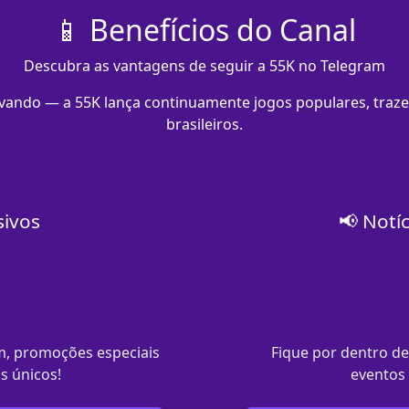
📱 Benefícios do Canal
Descubra as vantagens de seguir a 55K no Telegram
ovando — a 55K lança continuamente jogos populares, traz
brasileiros.
sivos
📢 Notí
m, promoções especiais
Fique por dentro d
s únicos!
eventos