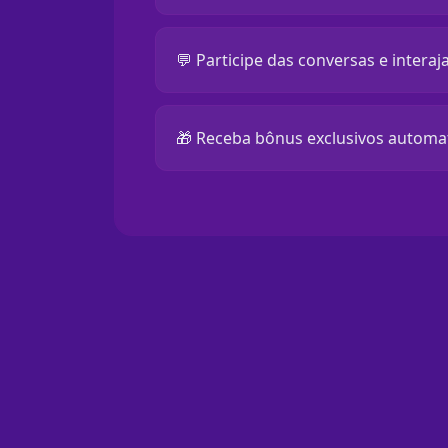
💬 Participe das conversas e interaj
🎁 Receba bônus exclusivos autom