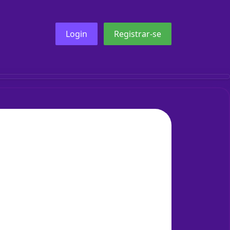
Login
Registrar-se