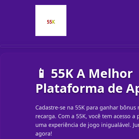
📱 55K A Melhor
Plataforma de A
Cadastre-se na 55K para ganhar bônus 
recarga. Com a 55K, você tem acesso a 
uma experiência de jogo inigualável. J
agora!