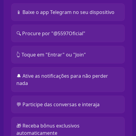
📱 Baixe o app Telegram no seu dispositivo
🔍 Procure por "@5597Oficial"
👆 Toque em "Entrar" ou "Join"
🔔 Ative as notificações para não perder
nada
💬 Participe das conversas e interaja
🎁 Receba bônus exclusivos
automaticamente