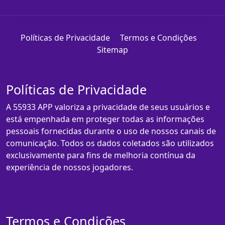
Políticas de Privacidade
Termos e Condições
Sitemap
Políticas de Privacidade
A 55933 APP valoriza a privacidade de seus usuários e
está empenhada em proteger todas as informações
pessoais fornecidas durante o uso de nossos canais de
comunicação. Todos os dados coletados são utilizados
exclusivamente para fins de melhoria contínua da
experiência de nossos jogadores.
Termos e Condições