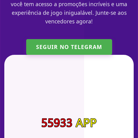
você tem acesso a promoções incríveis e uma
experiência de jogo inigualável. Junte-se aos
vencedores agora!
SEGUIR NO TELEGRAM