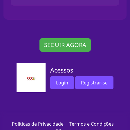
SEGUIR AGORA
Acessos
Login
Registrar-se
Políticas de Privacidade
Termos e Condições