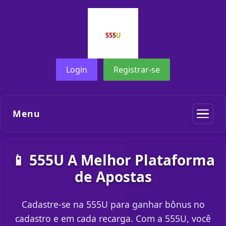
Login
Registrar-se
Menu
📱 555U A Melhor Plataforma
de Apostas
Cadastre-se na 555U para ganhar bônus no
cadastro e em cada recarga. Com a 555U, você