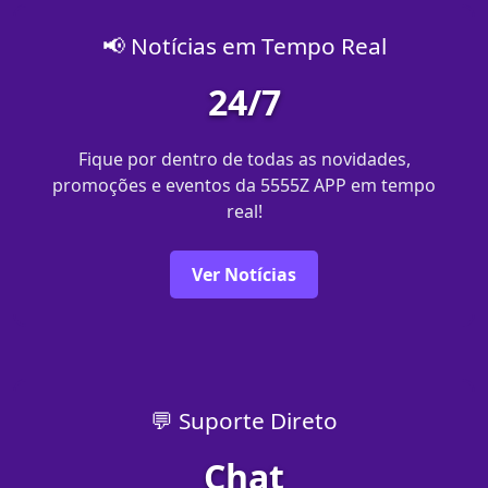
📢 Notícias em Tempo Real
24/7
Fique por dentro de todas as novidades,
promoções e eventos da 5555Z APP em tempo
real!
Ver Notícias
💬 Suporte Direto
Chat