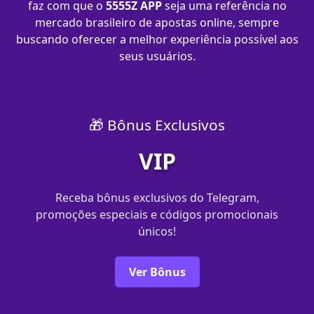
faz com que o
5555Z APP
seja uma referência no
mercado brasileiro de apostas online, sempre
buscando oferecer a melhor experiência possível aos
seus usuários.
🎁 Bônus Exclusivos
VIP
Receba bônus exclusivos do Telegram,
promoções especiais e códigos promocionais
únicos!
Ver Bônus