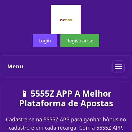
Login
Registrar-se
Menu
📱 5555Z APP A Melhor
Plataforma de Apostas
Cadastre-se na 5555Z APP para ganhar bônus no
cadastro e em cada recarga. Com a 5555Z APP,