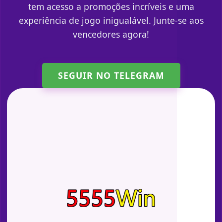
tem acesso a promoções incríveis e uma
experiência de jogo inigualável. Junte-se aos
vencedores agora!
SEGUIR NO TELEGRAM