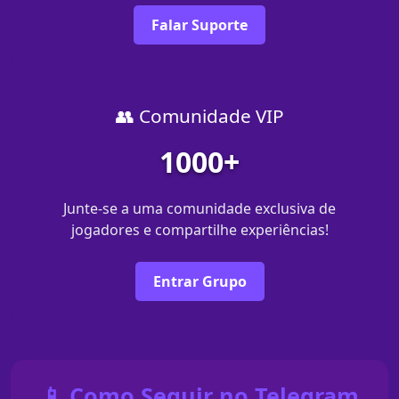
Falar Suporte
👥 Comunidade VIP
1000+
Junte-se a uma comunidade exclusiva de
jogadores e compartilhe experiências!
Entrar Grupo
📱 Como Seguir no Telegram