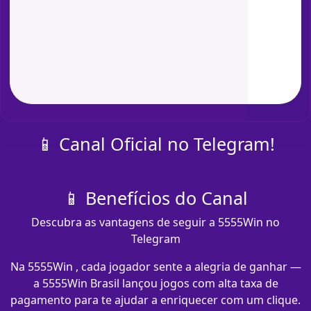
📱 Canal Oficial no Telegram!
📱 Benefícios do Canal
Descubra as vantagens de seguir a 5555Win no
Telegram
Na 5555Win , cada jogador sente a alegria de ganhar —
a 5555Win Brasil lançou jogos com alta taxa de
pagamento para te ajudar a enriquecer com um clique.