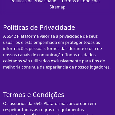
Políticas de Privacidade
Termos e Condições
Sitemap
Políticas de Privacidade
A 5542 Plataforma valoriza a privacidade de seus
usuários e está empenhada em proteger todas as
informações pessoais fornecidas durante o uso de
nossos canais de comunicação. Todos os dados
coletados são utilizados exclusivamente para fins de
melhoria contínua da experiência de nossos jogadores.
Termos e Condições
Os usuários da 5542 Plataforma concordam em
respeitar todas as regras e regulamentos