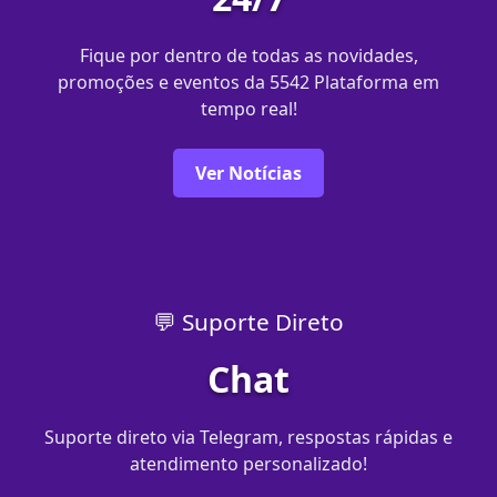
Fique por dentro de todas as novidades,
promoções e eventos da 5542 Plataforma em
tempo real!
Ver Notícias
💬 Suporte Direto
Chat
Suporte direto via Telegram, respostas rápidas e
atendimento personalizado!