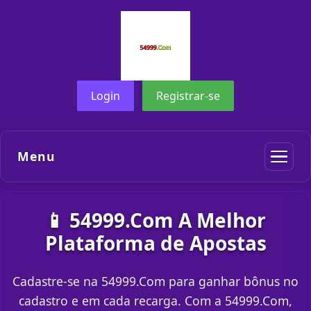
Login
Registrar-se
Menu
📱 54999.Com A Melhor
Plataforma de Apostas
Cadastre-se na 54999.Com para ganhar bônus no
cadastro e em cada recarga. Com a 54999.Com,