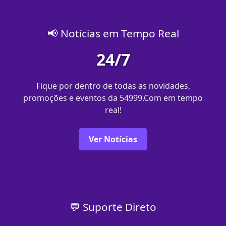
📢 Notícias em Tempo Real
24/7
Fique por dentro de todas as novidades,
promoções e eventos da 54999.Com em tempo
real!
Ver Notícias
💬 Suporte Direto