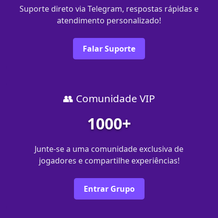
Suporte direto via Telegram, respostas rápidas e
atendimento personalizado!
Falar Suporte
👥 Comunidade VIP
1000+
Junte-se a uma comunidade exclusiva de
jogadores e compartilhe experiências!
Entrar Grupo