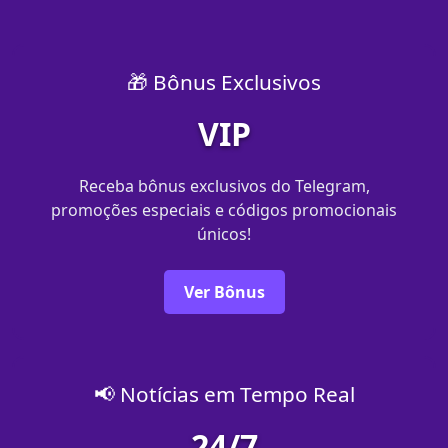
🎁 Bônus Exclusivos
VIP
Receba bônus exclusivos do Telegram,
promoções especiais e códigos promocionais
únicos!
Ver Bônus
📢 Notícias em Tempo Real
24/7