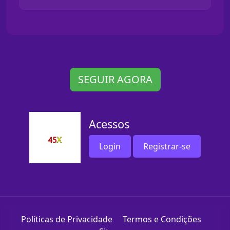
SEGUIR AGORA
Acessos
Login
Registrar-se
Políticas de Privacidade
Termos e Condições