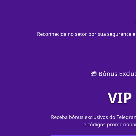
Reconhecida no setor por sua segurança e 
🎁 Bônus Exclu
VIP
Receba bônus exclusivos do Telegra
e códigos promocionai