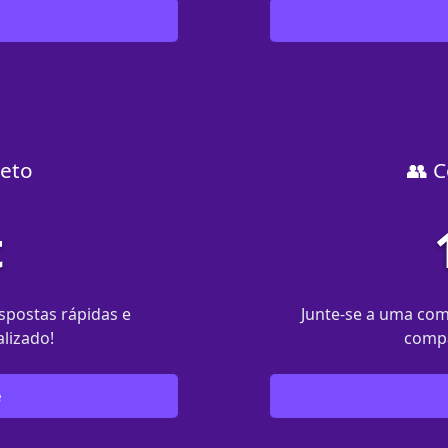
reto
👥 
t
espostas rápidas e
Junte-se a uma com
lizado!
compa
e