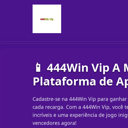
📱 444Win Vip A
Plataforma de A
Cadastre-se na 444Win Vip para ganhar
cada recarga. Com a 444Win Vip, você 
incríveis e uma experiência de jogo inig
vencedores agora!