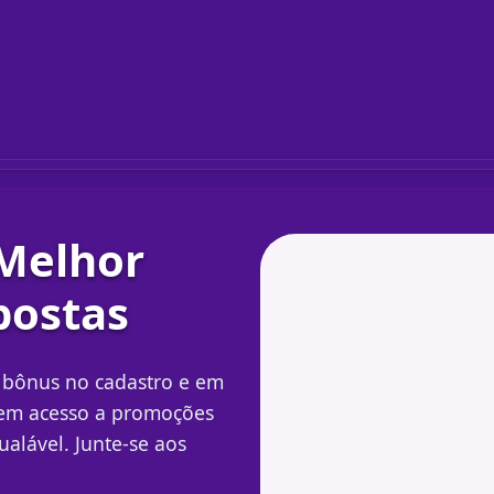
 Melhor
postas
 bônus no cadastro e em
tem acesso a promoções
ualável. Junte-se aos