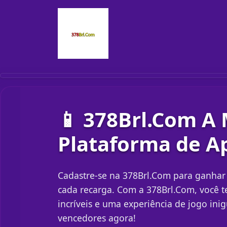
📱 378Brl.Com A
Plataforma de A
Cadastre-se na 378Brl.Com para ganhar
cada recarga. Com a 378Brl.Com, você 
incríveis e uma experiência de jogo inig
vencedores agora!