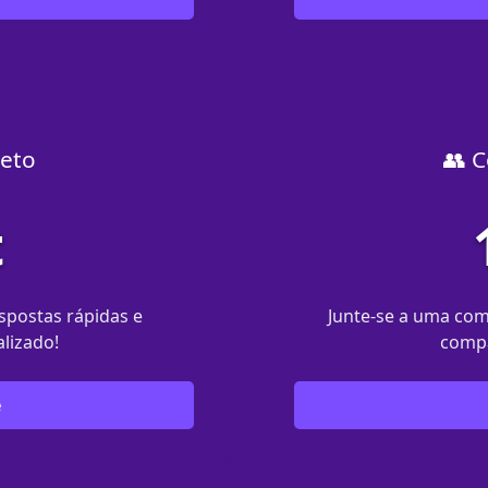
reto
👥 
t
espostas rápidas e
Junte-se a uma com
lizado!
compa
e