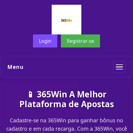
Login
Registrar-se
Menu
📱 365Win A Melhor
Plataforma de Apostas
Cadastre-se na 365Win para ganhar bônus no
cadastro e em cada recarga. Com a 365Win, você