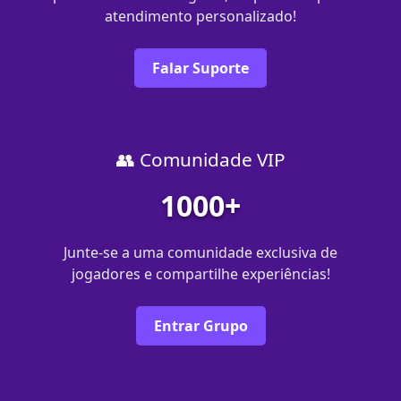
atendimento personalizado!
Falar Suporte
👥 Comunidade VIP
1000+
Junte-se a uma comunidade exclusiva de
jogadores e compartilhe experiências!
Entrar Grupo