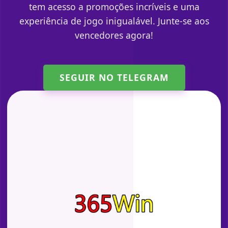
tem acesso a promoções incríveis e uma
experiência de jogo inigualável. Junte-se aos
vencedores agora!
SEGUIR NO TELEGRAM