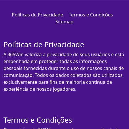
Políticas de Privacidade
Termos e Condições
Sitemap
Políticas de Privacidade
A 365Win valoriza a privacidade de seus usuários e está
empenhada em proteger todas as informações
pessoais fornecidas durante o uso de nossos canais de
comunicação. Todos os dados coletados são utilizados
exclusivamente para fins de melhoria contínua da
experiência de nossos jogadores.
Termos e Condições