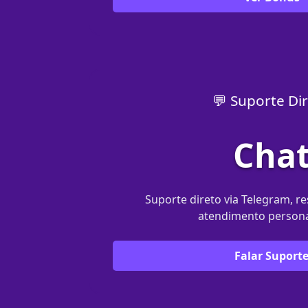
💬 Suporte Di
Cha
Suporte direto via Telegram, r
atendimento persona
Falar Suport