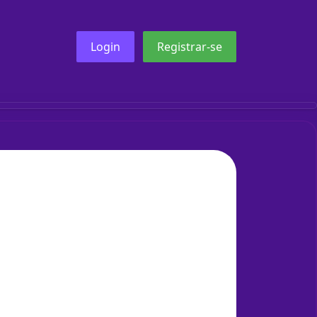
Login
Registrar-se