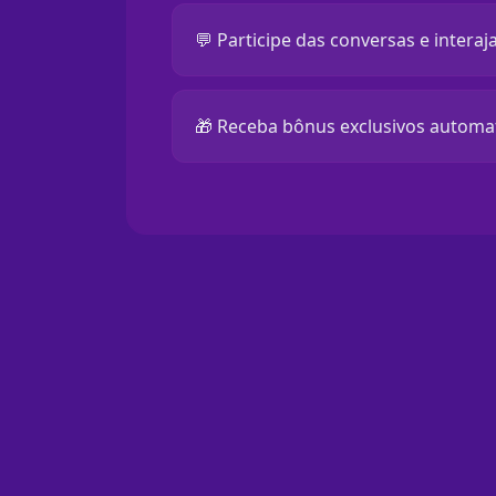
💬 Participe das conversas e interaj
🎁 Receba bônus exclusivos autom