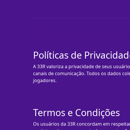
Políticas de Privacida
A 33R valoriza a privacidade de seus usuár
canais de comunicação. Todos os dados cole
jogadores.
Termos e Condições
Os usuários da 33R concordam em respeitar 