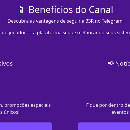
📱 Benefícios do Canal
Descubra as vantagens de seguir a 33R no Telegram
a do jogador — a plataforma segue melhorando seus sistema
sivos
📢 Notí
m, promoções especiais
Fique por dentro d
s únicos!
eventos