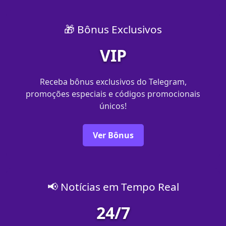
🎁 Bônus Exclusivos
VIP
Receba bônus exclusivos do Telegram,
promoções especiais e códigos promocionais
únicos!
Ver Bônus
📢 Notícias em Tempo Real
24/7