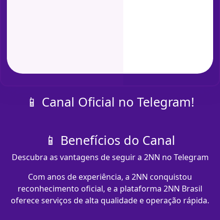
📱 Canal Oficial no Telegram!
📱 Benefícios do Canal
Descubra as vantagens de seguir a 2NN no Telegram
Com anos de experiência, a 2NN conquistou
reconhecimento oficial, e a plataforma 2NN Brasil
oferece serviços de alta qualidade e operação rápida.