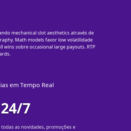
vando mechanical slot aesthetics através de
raphy. Math models favor low volatilidade
ll wins sobre occasional large payouts. RTP
ards.
cias em Tempo Real
24/7
e todas as novidades, promoções e