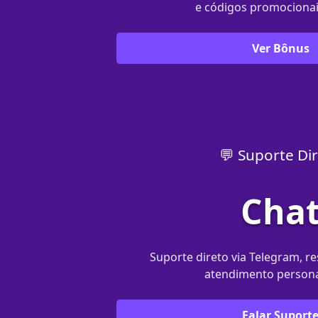
e códigos promocionai
Ver Bônus
💬 Suporte Di
Cha
Suporte direto via Telegram, r
atendimento persona
Falar Suport