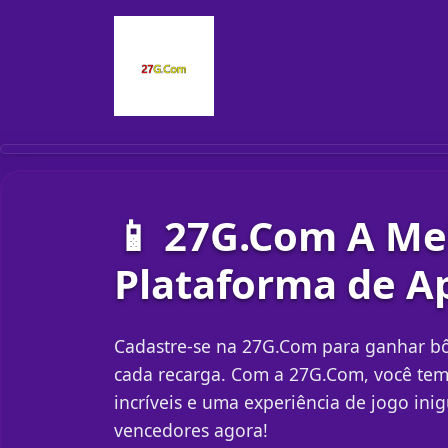
📱 27G.Com A Me
Plataforma de A
Cadastre-se na 27G.Com para ganhar b
cada recarga. Com a 27G.Com, você te
incríveis e uma experiência de jogo inig
vencedores agora!