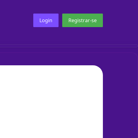
Login
Registrar-se