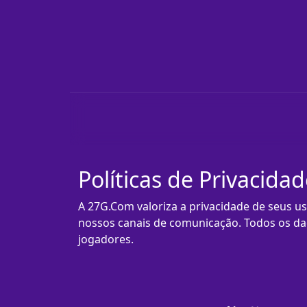
Políticas de Privacida
A 27G.Com valoriza a privacidade de seus 
nossos canais de comunicação. Todos os dad
jogadores.