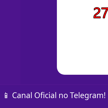
📱 Canal Oficial no Telegram!