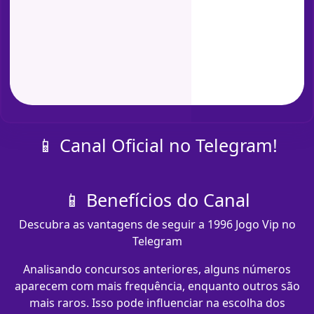
📱 Canal Oficial no Telegram!
📱 Benefícios do Canal
Descubra as vantagens de seguir a 1996 Jogo Vip no
Telegram
Analisando concursos anteriores, alguns números
aparecem com mais frequência, enquanto outros são
mais raros. Isso pode influenciar na escolha dos