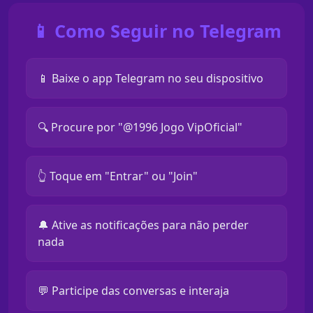
📱 Como Seguir no Telegram
📱 Baixe o app Telegram no seu dispositivo
🔍 Procure por "@1996 Jogo VipOficial"
👆 Toque em "Entrar" ou "Join"
🔔 Ative as notificações para não perder
nada
💬 Participe das conversas e interaja