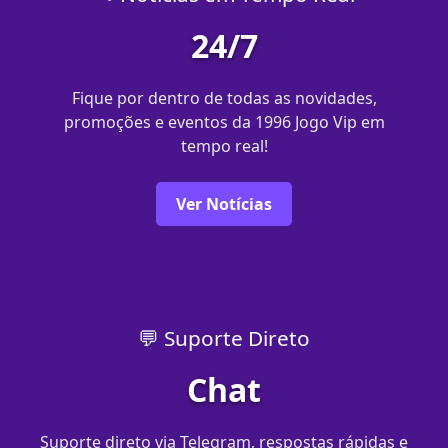
24/7
Fique por dentro de todas as novidades,
promoções e eventos da 1996 Jogo Vip em
tempo real!
Ver Notícias
💬 Suporte Direto
Chat
Suporte direto via Telegram, respostas rápidas e