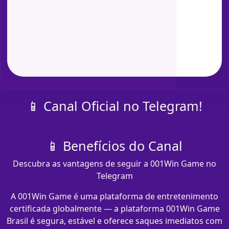
📱 Canal Oficial no Telegram!
📱 Benefícios do Canal
Descubra as vantagens de seguir a 001Win Game no
Telegram
A 001Win Game é uma plataforma de entretenimento
certificada globalmente — a plataforma 001Win Game
Brasil é segura, estável e oferece saques imediatos com