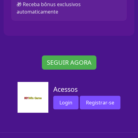
🎁 Receba bônus exclusivos
automaticamente
SEGUIR AGORA
Acessos
Login
Registrar-se