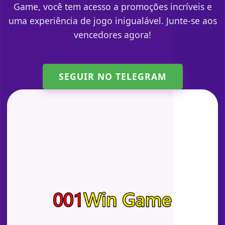
Game, você tem acesso a promoções incríveis e
uma experiência de jogo inigualável. Junte-se aos
vencedores agora!
SEGUIR NO TELEGRAM