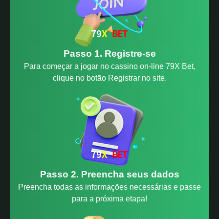
Passo 1. Registre-se
Para começar a jogar no cassino on-line 79X Bet,
clique no botão Registrar no site.
Passo 2. Preencha seus dados
Preencha todas as informações necessárias e passe
para a próxima etapa!