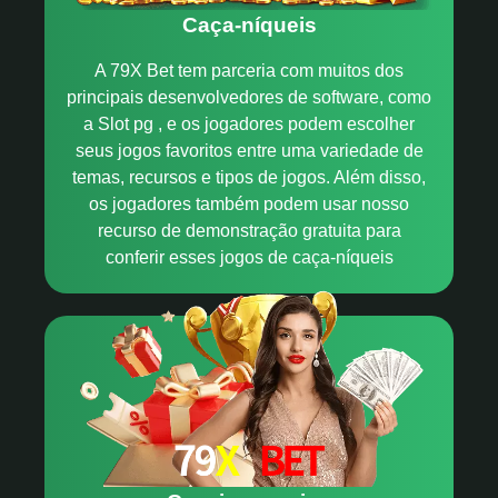
Caça-níqueis
A 79X Bet tem parceria com muitos dos
principais desenvolvedores de software, como
a Slot pg , e os jogadores podem escolher
seus jogos favoritos entre uma variedade de
temas, recursos e tipos de jogos. Além disso,
os jogadores também podem usar nosso
recurso de demonstração gratuita para
conferir esses jogos de caça-níqueis