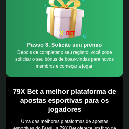
Passo 3. Solicite seu prêmio
Depois de completar o seu registro, você pode
solicitar o seu bônus de boas-vindas para novos
membros e começar a jogar!
79X Bet a melhor plataforma de
apostas esportivas para os
jogadores
Uma das melhores plataformas de apostas
esportivas do Brasil, a 79X Bet oferece um livro de