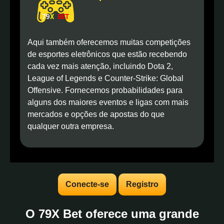
Aqui também oferecemos muitas competições
de esportes eletrônicos que estão recebendo
cada vez mais atenção, incluindo Dota 2,
League of Legends e Counter-Strike: Global
Offensive. Fornecemos probabilidades para
alguns dos maiores eventos e ligas com mais
mercados e opções de apostas do que
qualquer outra empresa.
Conecte-se
Registro
O 79X Bet oferece uma grande