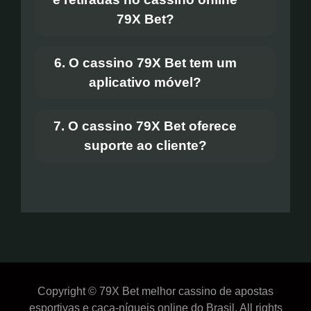
79X Bet?
6. O cassino 79X Bet tem um
aplicativo móvel?
7. O cassino 79X Bet oferece
suporte ao cliente?
Copyright © 79X Bet melhor cassino de apostas
esportivas e caça-níqueis online do Brasil. All rights