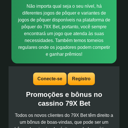
Não importa qual seja o seu nível, há
diferentes jogos de pôquer e variantes de
jogos de pôquer disponíveis na plataforma de
pôquer do 79X Bet, portanto, você sempre
encontrará um jogo que atenda às suas
necessidades. Também temos torneios
regulares onde os jogadores podem competir
e ganhar prêmios!
Conecte-se
Registro
Promoções e bônus no
cassino 79X Bet
Todos os novos clientes do 79X Bet têm direito a
um bônus de boas-vindas, que pode ser um