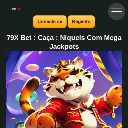
Conecte-se
Registro
79X Bet : Caça : Níqueis Com Mega
Jackpots