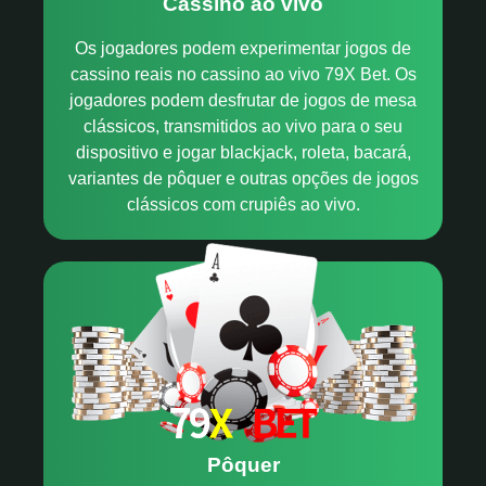
Cassino ao vivo
Os jogadores podem experimentar jogos de
cassino reais no cassino ao vivo 79X Bet. Os
jogadores podem desfrutar de jogos de mesa
clássicos, transmitidos ao vivo para o seu
dispositivo e jogar blackjack, roleta, bacará,
variantes de pôquer e outras opções de jogos
clássicos com crupiês ao vivo.
Pôquer