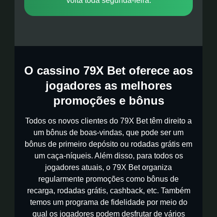
volta toda segunda-feira.
O cassino 79X Bet oferece aos
jogadores as melhores
promoções e bônus
Todos os novos clientes do 79X Bet têm direito a
um bônus de boas-vindas, que pode ser um
bônus de primeiro depósito ou rodadas grátis em
um caça-níqueis. Além disso, para todos os
jogadores atuais, o 79X Bet organiza
regularmente promoções como bônus de
recarga, rodadas grátis, cashback, etc. Também
temos um programa de fidelidade por meio do
qual os jogadores podem desfrutar de vários